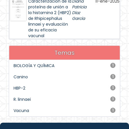
Caracterización de la
Diana
11-ene-2025
proteína de unión a
Patricia
la histamina 2 (HBP2)
Díaz
de Rhipicephalus
García
linnaei y evaluación
de su eficacia
vacunal
Temas
BIOLOGÍA Y QUÍMICA
1
Canino
1
HBP-2
1
R. linnaei
1
Vacuna
1