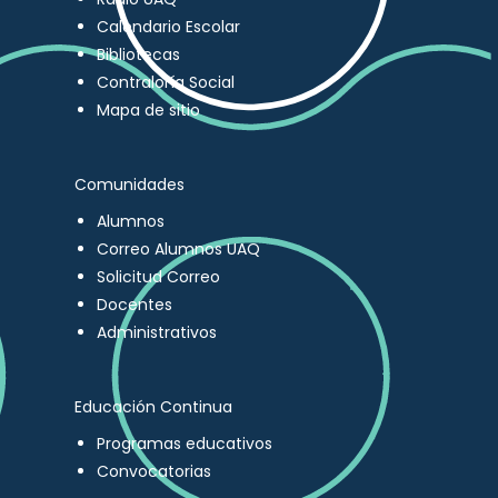
Calendario Escolar
Bibliotecas
Contraloría Social
Mapa de sitio
Comunidades
Alumnos
Correo Alumnos UAQ
Solicitud Correo
Docentes
Administrativos
Educación Continua
Programas educativos
Convocatorias