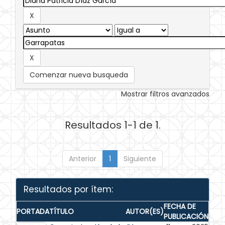
Comenzar nueva busqueda
Mostrar filtros avanzados
Resultados 1-1 de 1.
Anterior
1
Siguiente
Resultados por ítem:
FECHA DE
PORTADA
TÍTULO
AUTOR(ES)
PUBLICACIÓN