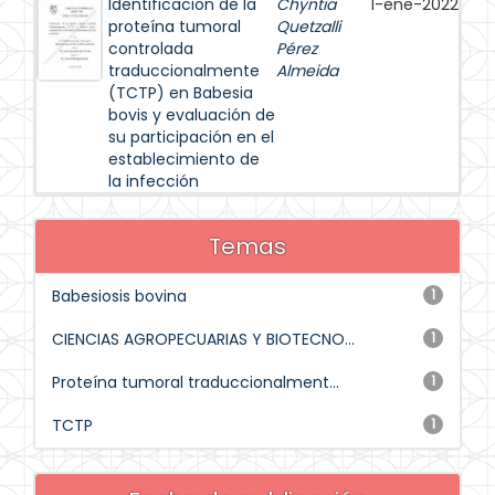
Identificación de la
Chyntia
1-ene-2022
proteína tumoral
Quetzalli
controlada
Pérez
traduccionalmente
Almeida
(TCTP) en Babesia
bovis y evaluación de
su participación en el
establecimiento de
la infección
Temas
Babesiosis bovina
1
CIENCIAS AGROPECUARIAS Y BIOTECNO...
1
Proteína tumoral traduccionalment...
1
TCTP
1