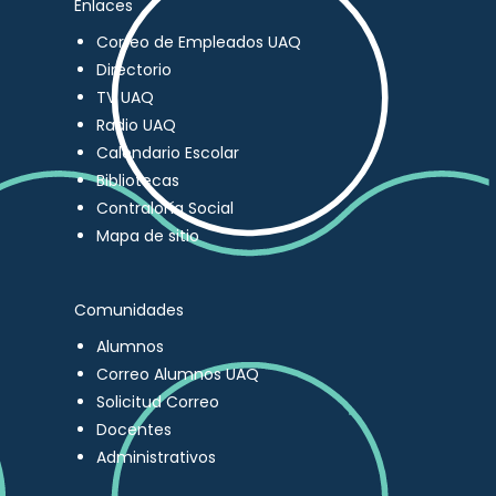
Enlaces
Correo de Empleados UAQ
Directorio
TV UAQ
Radio UAQ
Calendario Escolar
Bibliotecas
Contraloría Social
Mapa de sitio
Comunidades
Alumnos
Correo Alumnos UAQ
Solicitud Correo
Docentes
Administrativos