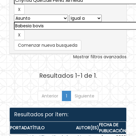
Comenzar nueva busqueda
Mostrar filtros avanzados
Resultados 1-1 de 1.
Anterior
1
Siguiente
Resultados por ítem:
FECHA DE
PORTADA
TÍTULO
AUTOR(ES)
PUBLICACIÓN