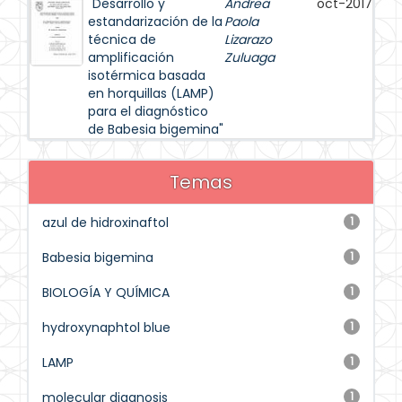
"Desarrollo y
Andrea
oct-2017
estandarización de la
Paola
técnica de
Lizarazo
amplificación
Zuluaga
isotérmica basada
en horquillas (LAMP)
para el diagnóstico
de Babesia bigemina"
Temas
azul de hidroxinaftol
1
Babesia bigemina
1
BIOLOGÍA Y QUÍMICA
1
hydroxynaphtol blue
1
LAMP
1
molecular diagnosis
1