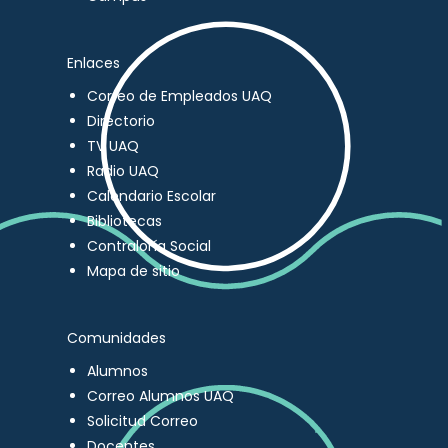
Enlaces
Correo de Empleados UAQ
Directorio
TV UAQ
Radio UAQ
Calendario Escolar
Bibliotecas
Contraloría Social
Mapa de sitio
Comunidades
Alumnos
Correo Alumnos UAQ
Solicitud Correo
Docentes