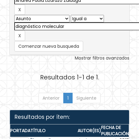
Comenzar nueva busqueda
Mostrar filtros avanzados
Resultados 1-1 de 1.
Anterior
1
Siguiente
Resultados por ítem:
FECHA DE
PORTADA
TÍTULO
AUTOR(ES)
PUBLICACIÓN