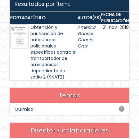
Resultados por ítem:
FECHA DE
PORTADA
TÍTULO
AUTOR(ES)
PUBLICACIÓN
Obtención y
América
21-nov-2018
purificación de
Gabriel
anticuerpos
Conejo
policlonales
Cruz
específicos contra el
transportador de
aminoácidos
dependiente de
sodio 2 (SNAT2).
Temas
Química
1
Director / colaboradores