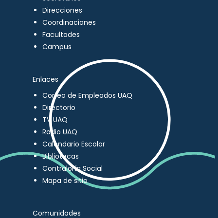
Direcciones
Coordinaciones
Facultades
Campus
Enlaces
Correo de Empleados UAQ
Directorio
TV UAQ
Radio UAQ
Calendario Escolar
Bibliotecas
Contraloría Social
Mapa de sitio
Comunidades