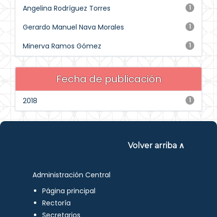
Angelina Rodríguez Torres
1
Gerardo Manuel Nava Morales
1
Minerva Ramos Gómez
1
Fecha de publicación
2018
1
Volver arriba ∧
Administración Central
Página principal
Rectoría
Secretarios