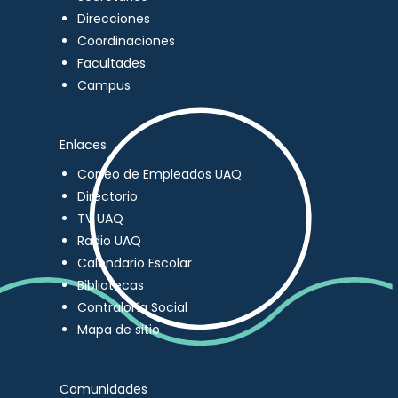
Direcciones
Coordinaciones
Facultades
Campus
Enlaces
Correo de Empleados UAQ
Directorio
TV UAQ
Radio UAQ
Calendario Escolar
Bibliotecas
Contraloría Social
Mapa de sitio
Comunidades