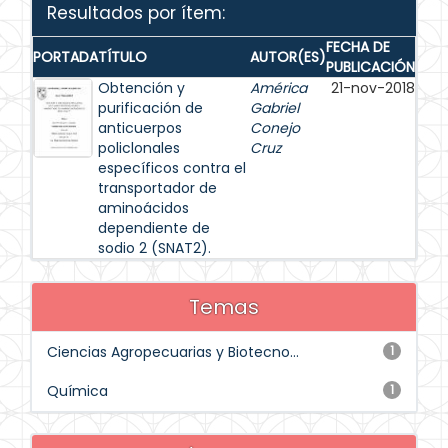
Resultados por ítem:
FECHA DE
PORTADA
TÍTULO
AUTOR(ES)
PUBLICACIÓN
Obtención y
América
21-nov-2018
purificación de
Gabriel
anticuerpos
Conejo
policlonales
Cruz
específicos contra el
transportador de
aminoácidos
dependiente de
sodio 2 (SNAT2).
Temas
Ciencias Agropecuarias y Biotecno...
1
Química
1