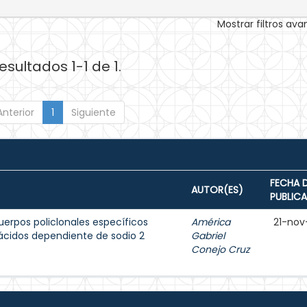
Mostrar filtros av
esultados 1-1 de 1.
Anterior
1
Siguiente
FECHA 
AUTOR(ES)
PUBLIC
uerpos policlonales específicos
América
21-nov
ácidos dependiente de sodio 2
Gabriel
Conejo Cruz