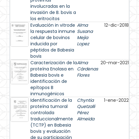
proteínas
involucradas en la
invasión de B. bovis a
los eritrocitos
Evaluación in vitrode
Alma
12-dic-2018
la respuesta inmune
Susana
celular de bovinos
Mejia
inducida por
Lopez
péptidos de Babesia
bovis
Caracterización de la
Alma
20-mar-2021
proteína Enolasa en
Cárdenas
Babesia bovis e
Flores
identificación de
epítopos B
inmunogénicos
Identificación de la
Chyntia
1-ene-2022
proteína tumoral
Quetzalli
controlada
Pérez
traduccionalmente
Almeida
(TCTP) en Babesia
bovis y evaluación
de su participación