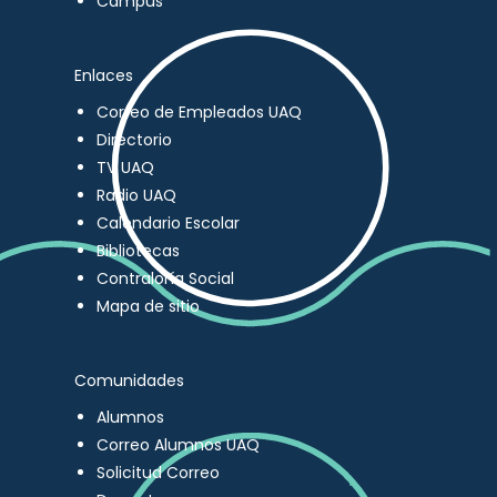
Campus
Enlaces
Correo de Empleados UAQ
Directorio
TV UAQ
Radio UAQ
Calendario Escolar
Bibliotecas
Contraloría Social
Mapa de sitio
Comunidades
Alumnos
Correo Alumnos UAQ
Solicitud Correo