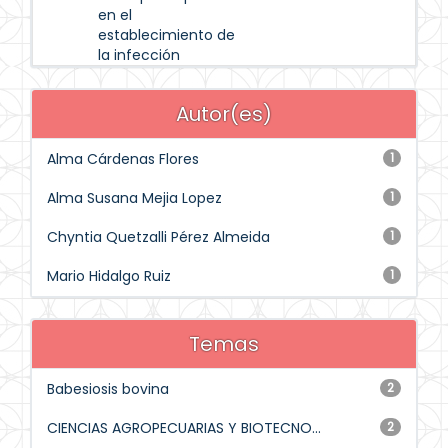
en el
establecimiento de
la infección
Autor(es)
Alma Cárdenas Flores
1
Alma Susana Mejia Lopez
1
Chyntia Quetzalli Pérez Almeida
1
Mario Hidalgo Ruiz
1
Temas
Babesiosis bovina
2
CIENCIAS AGROPECUARIAS Y BIOTECNO...
2