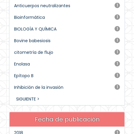
Anticuerpos neutralizantes
1
Bioinformática
1
BIOLOGÍA Y QUÍMICA
1
Bovine babesiosis
1
citometría de flujo
1
Enolasa
1
Epítopo B
1
Inhibición de la invasión
1
SIGUIENTE >
Fecha de publicación
2018
1