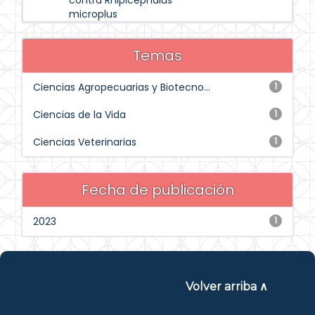
contra Rhipicephalus
microplus
Temas
Ciencias Agropecuarias y Biotecno...
1
Ciencias de la Vida
1
Ciencias Veterinarias
1
Fecha de publicación
2023
1
Volver arriba ∧