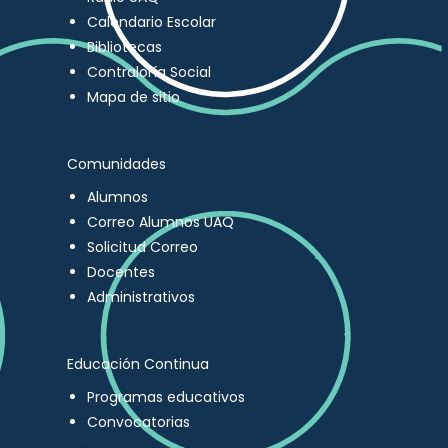
Calendario Escolar
Bibliotecas
Contraloría Social
Mapa de sitio
Comunidades
Alumnos
Correo Alumnos UAQ
Solicitud Correo
Docentes
Administrativos
Educación Continua
Programas educativos
Convocatorias