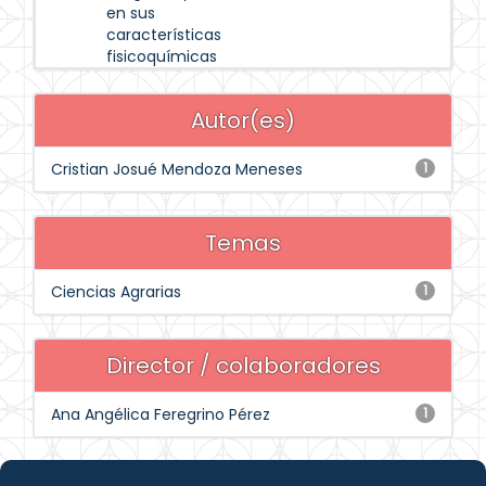
en sus
características
fisicoquímicas
Autor(es)
Cristian Josué Mendoza Meneses
1
Temas
Ciencias Agrarias
1
Director / colaboradores
Ana Angélica Feregrino Pérez
1