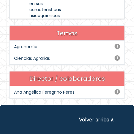
en sus
características
fisicoquímicas
Temas
Agronomía
1
Ciencias Agrarias
1
Director / colaboradores
Ana Angélica Feregrino Pérez
1
Volver arriba ∧