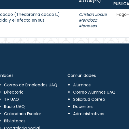
AUTOR(ES)
PUBLIC
e cacao (Theobroma cacao L.)
Cristian Josué
1-ago
ida y el efecto en sus
Mendoza
Meneses
Enlaces
Comunidades
Correo de Empleados UAQ
Alumnos
Directorio
Correo Alumnos UAQ
TV UAQ
Solicitud Correo
Radio UAQ
Docentes
Calendario Escolar
Administrativos
Bibliotecas
Contraloría Social