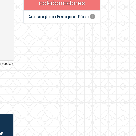
colaboradores
Ana Angélica Feregrino Pérez
1
anzados
DE