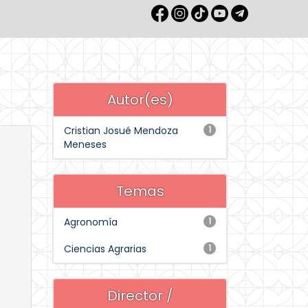
Autor(es)
Cristian Josué Mendoza
1
Meneses
Temas
Agronomía
1
Ciencias Agrarias
1
Director /