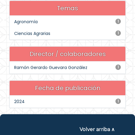
Temas
Agronomía
1
Ciencias Agrarias
1
Director / colaboradores
Ramón Gerardo Guevara González
1
Fecha de publicación
2024
1
Volver arriba ∧