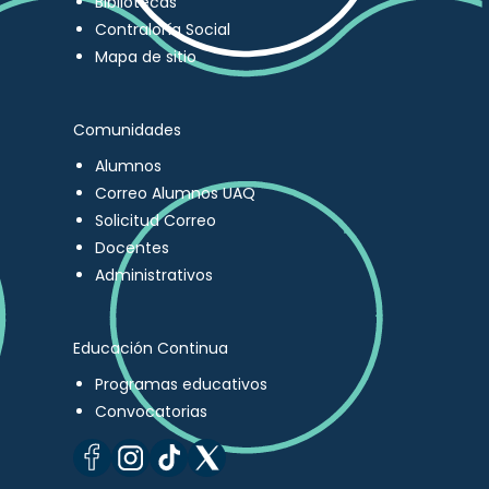
Bibliotecas
Contraloría Social
Mapa de sitio
Comunidades
Alumnos
Correo Alumnos UAQ
Solicitud Correo
Docentes
Administrativos
Educación Continua
Programas educativos
Convocatorias