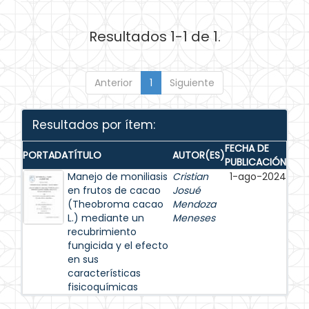
Resultados 1-1 de 1.
Anterior
1
Siguiente
Resultados por ítem:
FECHA DE
PORTADA
TÍTULO
AUTOR(ES)
PUBLICACIÓN
Manejo de moniliasis
Cristian
1-ago-2024
en frutos de cacao
Josué
(Theobroma cacao
Mendoza
L.) mediante un
Meneses
recubrimiento
fungicida y el efecto
en sus
características
fisicoquímicas