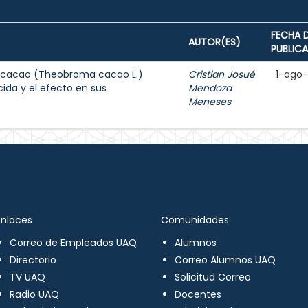
FECHA 
AUTOR(ES)
PUBLIC
e cacao (Theobroma cacao L.)
Cristian Josué
1-ago
ida y el efecto en sus
Mendoza
Meneses
Enlaces
Comunidades
Correo de Empleados UAQ
Alumnos
Directorio
Correo Alumnos UAQ
TV UAQ
Solicitud Correo
Radio UAQ
Docentes