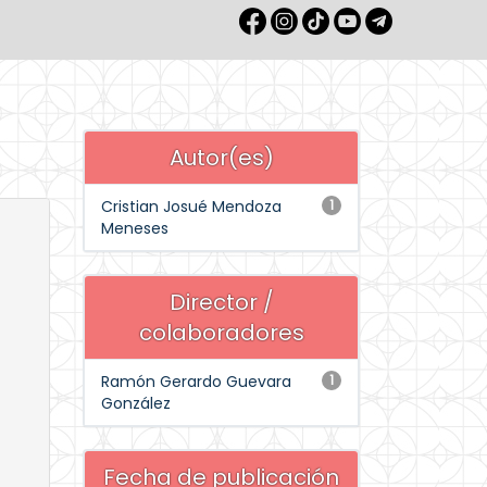
Autor(es)
Cristian Josué Mendoza
1
Meneses
Director /
colaboradores
Ramón Gerardo Guevara
1
González
Fecha de publicación