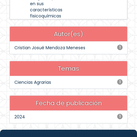
en sus
características
fisicoquímicas
Autor(es)
Cristian Josué Mendoza Meneses
1
Temas
Ciencias Agrarias
1
Fecha de publicación
2024
1