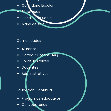
Calendario Escolar
Bibliotecas
Contraloría Social
Mapa de sitio
Comunidades
Alumnos
Correo Alumnos UAQ
Solicitud Correo
Docentes
Administrativos
Educación Continua
Programas educativos
Convocatorias