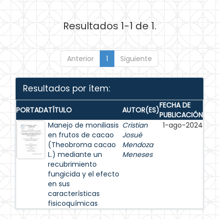
Resultados 1-1 de 1.
Anterior
1
Siguiente
Resultados por ítem:
FECHA DE
PORTADA
TÍTULO
AUTOR(ES)
PUBLICACIÓN
Manejo de moniliasis
Cristian
1-ago-2024
en frutos de cacao
Josué
(Theobroma cacao
Mendoza
L.) mediante un
Meneses
recubrimiento
fungicida y el efecto
en sus
características
fisicoquímicas