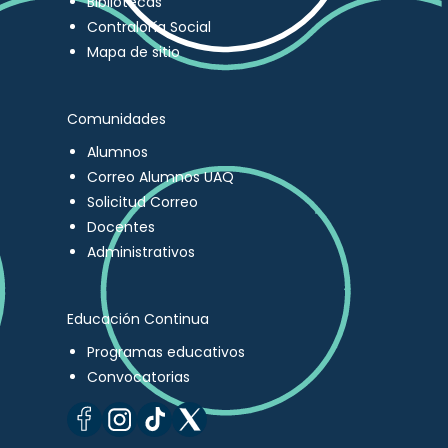
Bibliotecas
Contraloría Social
Mapa de sitio
Comunidades
Alumnos
Correo Alumnos UAQ
Solicitud Correo
Docentes
Administrativos
Educación Continua
Programas educativos
Convocatorias