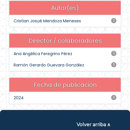
Autor(es)
Cristian Josué Mendoza Meneses
1
Director / colaboradores
Ana Angélica Feregrino Pérez
1
Ramón Gerardo Guevara González
1
Fecha de publicación
2024
1
Volver arriba ∧