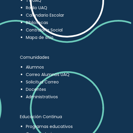
TV UAQ
Radio UAQ
Calendario Escolar
Bibliotecas
Contraloría Social
Mapa de sitio
Comunidades
Alumnos
Correo Alumnos UAQ
Solicitud Correo
Docentes
Administrativos
Educación Continua
Programas educativos