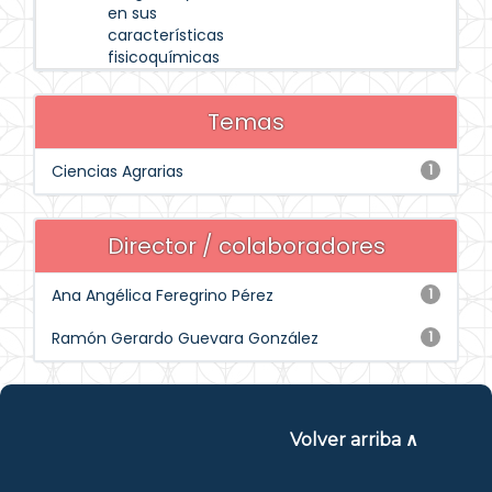
en sus
características
fisicoquímicas
Temas
Ciencias Agrarias
1
Director / colaboradores
Ana Angélica Feregrino Pérez
1
Ramón Gerardo Guevara González
1
Volver arriba ∧