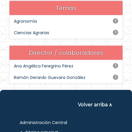
Temas
Agronomía
1
Ciencias Agrarias
1
Director / colaboradores
Ana Angélica Feregrino Pérez
1
Ramón Gerardo Guevara González
1
Volver arriba ∧
Administración Central