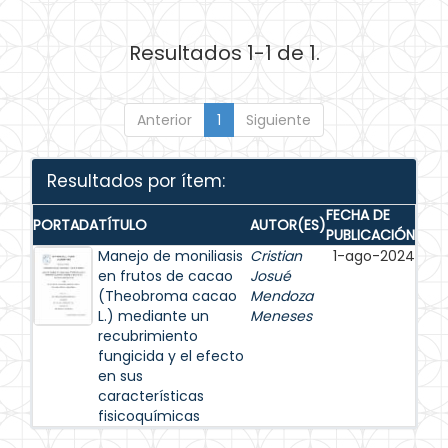
Resultados 1-1 de 1.
Anterior
1
Siguiente
Resultados por ítem:
FECHA DE
PORTADA
TÍTULO
AUTOR(ES)
PUBLICACIÓN
Manejo de moniliasis
Cristian
1-ago-2024
en frutos de cacao
Josué
(Theobroma cacao
Mendoza
L.) mediante un
Meneses
recubrimiento
fungicida y el efecto
en sus
características
fisicoquímicas