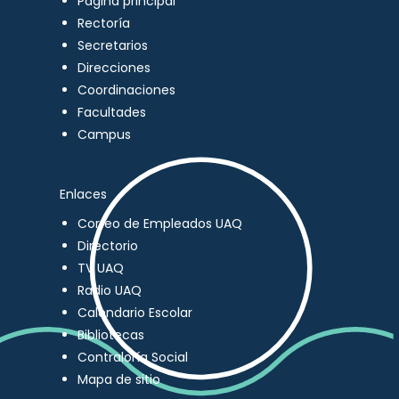
Página principal
Rectoría
Secretarios
Direcciones
Coordinaciones
Facultades
Campus
Enlaces
Correo de Empleados UAQ
Directorio
TV UAQ
Radio UAQ
Calendario Escolar
Bibliotecas
Contraloría Social
Mapa de sitio