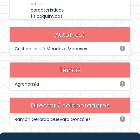
en sus
características
fisicoquímicas
Autor(es)
Cristian Josué Mendoza Meneses
1
Temas
Agronomía
1
Director / colaboradores
Ramón Gerardo Guevara González
1