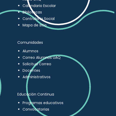
Calendario Escolar
Bibliotecas
Contraloría Social
Mapa de sitio
Comunidades
Alumnos
Correo Alumnos UAQ
Solicitud Correo
Docentes
Administrativos
Educación Continua
Programas educativos
Convocatorias