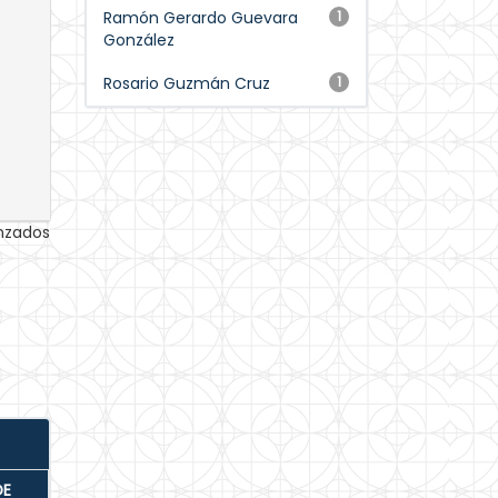
Ramón Gerardo Guevara
1
González
Rosario Guzmán Cruz
1
anzados
DE