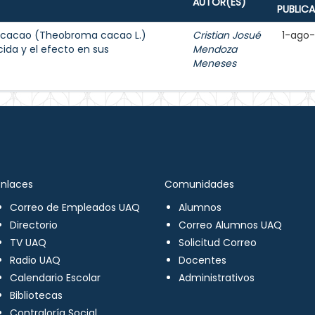
AUTOR(ES)
PUBLIC
e cacao (Theobroma cacao L.)
Cristian Josué
1-ago
ida y el efecto en sus
Mendoza
Meneses
Enlaces
Comunidades
Correo de Empleados UAQ
Alumnos
Directorio
Correo Alumnos UAQ
TV UAQ
Solicitud Correo
Radio UAQ
Docentes
Calendario Escolar
Administrativos
Bibliotecas
Contraloría Social