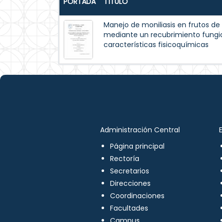
PORTADA
TÍTULO
Manejo de moniliasis en frutos d
mediante un recubrimiento fungic
características fisicoquímicas
Administración Central
Página principal
Rectoría
Secretarios
Direcciones
Coordinaciones
Facultades
Campus