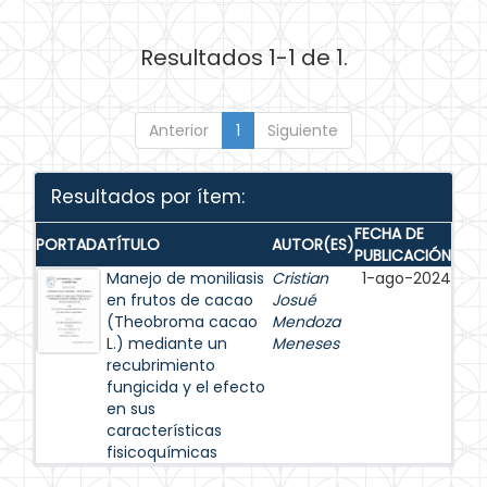
Resultados 1-1 de 1.
Anterior
1
Siguiente
Resultados por ítem:
FECHA DE
PORTADA
TÍTULO
AUTOR(ES)
PUBLICACIÓN
Manejo de moniliasis
Cristian
1-ago-2024
en frutos de cacao
Josué
(Theobroma cacao
Mendoza
L.) mediante un
Meneses
recubrimiento
fungicida y el efecto
en sus
características
fisicoquímicas