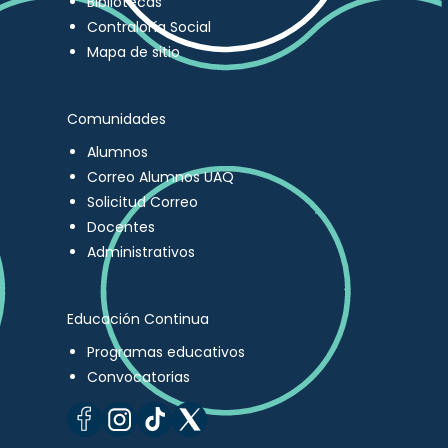
Bibliotecas
Contraloría Social
Mapa de sitio
Comunidades
Alumnos
Correo Alumnos UAQ
Solicitud Correo
Docentes
Administrativos
Educación Continua
Programas educativos
Convocatorias