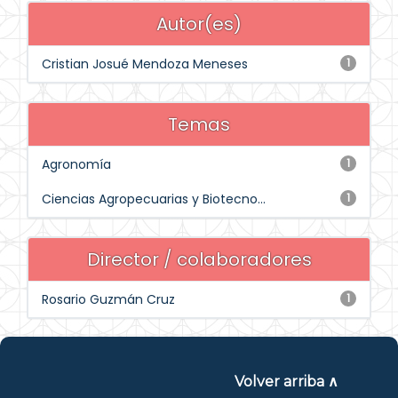
Autor(es)
Cristian Josué Mendoza Meneses
1
Temas
Agronomía
1
Ciencias Agropecuarias y Biotecno...
1
Director / colaboradores
Rosario Guzmán Cruz
1
Volver arriba ∧