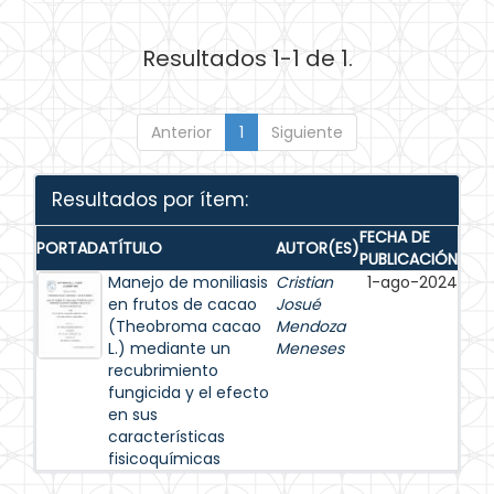
Resultados 1-1 de 1.
Anterior
1
Siguiente
Resultados por ítem:
FECHA DE
PORTADA
TÍTULO
AUTOR(ES)
PUBLICACIÓN
Manejo de moniliasis
Cristian
1-ago-2024
en frutos de cacao
Josué
(Theobroma cacao
Mendoza
L.) mediante un
Meneses
recubrimiento
fungicida y el efecto
en sus
características
fisicoquímicas