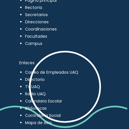
Página principal
Rectoría
Secretarios
Direcciones
Coordinaciones
Facultades
Campus
Enlaces
Correo de Empleados UAQ
Directorio
TV UAQ
Radio UAQ
Calendario Escolar
Bibliotecas
Contraloría Social
Mapa de sitio