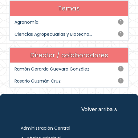
Temas
Agronomía
1
Ciencias Agropecuarias y Biotecno...
1
Director / colaboradores
Ramón Gerardo Guevara González
1
Rosario Guzmán Cruz
1
Volver arriba ∧
Administración Central