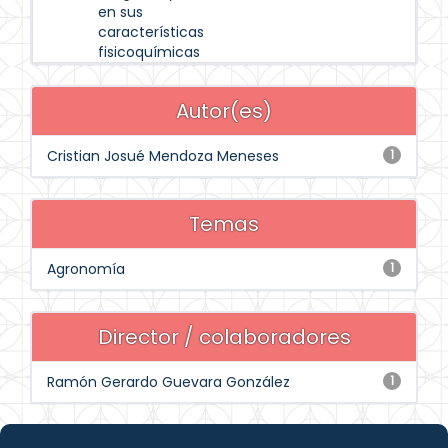
en sus
características
fisicoquímicas
Autor(es)
Cristian Josué Mendoza Meneses
1
Temas
Agronomía
1
Director / colaboradores
Ramón Gerardo Guevara González
1