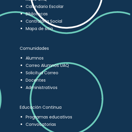
Calendario Escolar
Bibliotecas
Contraloría Social
Mapa de sitio
Comunidades
Alumnos
Correo Alumnos UAQ
Solicitud Correo
Docentes
Administrativos
Educación Continua
Programas educativos
Convocatorias