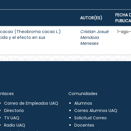
FECHA 
AUTOR(ES)
PUBLIC
e cacao (Theobroma cacao L.)
Cristian Josué
1-ago
ida y el efecto en sus
Mendoza
Meneses
Enlaces
Comunidades
Correo de Empleados UAQ
Alumnos
Directorio
Correo Alumnos UAQ
TV UAQ
Solicitud Correo
Radio UAQ
Docentes