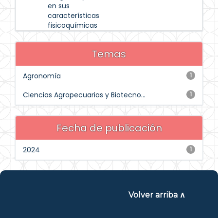
en sus
características
fisicoquímicas
Temas
Agronomía
1
Ciencias Agropecuarias y Biotecno...
1
Fecha de publicación
2024
1
Volver arriba ∧