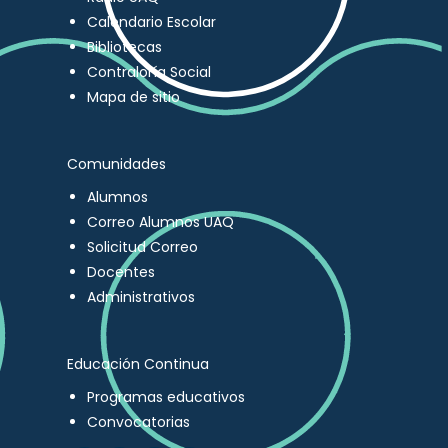
Calendario Escolar
Bibliotecas
Contraloría Social
Mapa de sitio
Comunidades
Alumnos
Correo Alumnos UAQ
Solicitud Correo
Docentes
Administrativos
Educación Continua
Programas educativos
Convocatorias