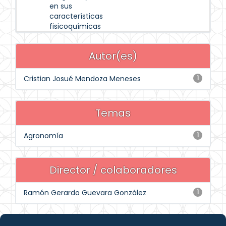
en sus
características
fisicoquímicas
Autor(es)
Cristian Josué Mendoza Meneses
1
Temas
Agronomía
1
Director / colaboradores
Ramón Gerardo Guevara González
1