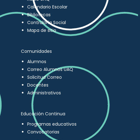
Calendario Escolar
Bibliotecas
Contraloría Social
Mapa de sitio
Comunidades
Alumnos
Correo Alumnos UAQ
Solicitud Correo
Docentes
Administrativos
Educación Continua
Programas educativos
Convocatorias