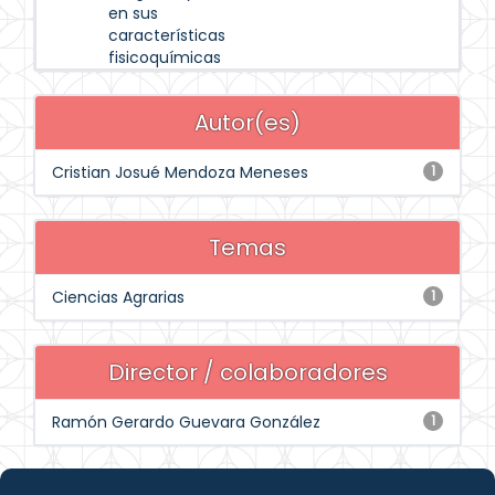
en sus
características
fisicoquímicas
Autor(es)
Cristian Josué Mendoza Meneses
1
Temas
Ciencias Agrarias
1
Director / colaboradores
Ramón Gerardo Guevara González
1