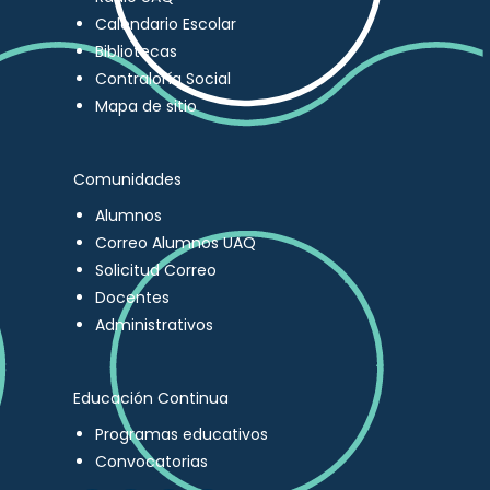
Calendario Escolar
Bibliotecas
Contraloría Social
Mapa de sitio
Comunidades
Alumnos
Correo Alumnos UAQ
Solicitud Correo
Docentes
Administrativos
Educación Continua
Programas educativos
Convocatorias