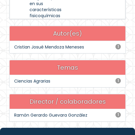
en sus
características
fisicoquímicas
Autor(es)
Cristian Josué Mendoza Meneses
1
Temas
Ciencias Agrarias
1
Director / colaboradores
Ramón Gerardo Guevara González
1