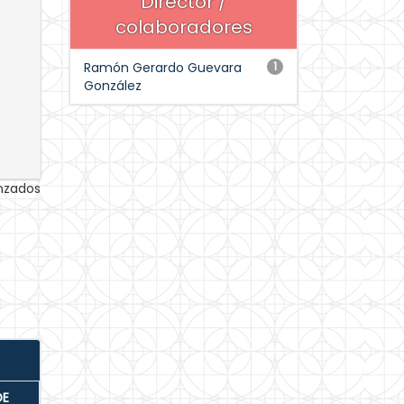
Director /
colaboradores
Ramón Gerardo Guevara
1
González
anzados
DE