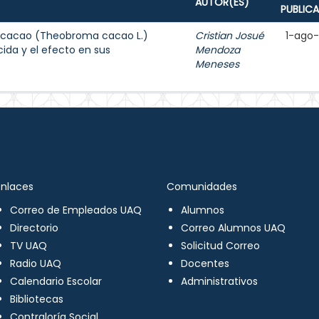
AUTOR(ES)
PUBLIC
e cacao (Theobroma cacao L.)
Cristian Josué
1-ago
ida y el efecto en sus
Mendoza
Meneses
Enlaces
Comunidades
Correo de Empleados UAQ
Alumnos
Directorio
Correo Alumnos UAQ
TV UAQ
Solicitud Correo
Radio UAQ
Docentes
Calendario Escolar
Administrativos
Bibliotecas
Contraloría Social