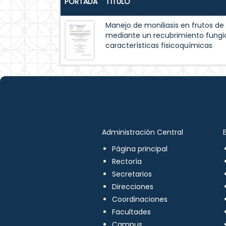
PORTADA
TÍTULO
Manejo de moniliasis en frutos d
mediante un recubrimiento fungic
características fisicoquímicas
Administración Central
Página principal
Rectoría
Secretarios
Direcciones
Coordinaciones
Facultades
Campus