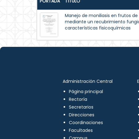
PORTADA
TÍTULO
Manejo de moniliasis en frutos d
mediante un recubrimiento fungic
características fisicoquímicas
Administración Central
Página principal
Rectoría
Secretarios
Direcciones
Coordinaciones
Facultades
Campus