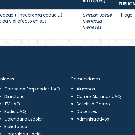
AUTOR(ES)
PUBLIC
e cacao (Theobroma cacao L.)
Cristian Josué
1-ago
ida y el efecto en sus
Mendoza
Meneses
Enlaces
Comunidades
Correo de Empleados UAQ
Alumnos
Directorio
Correo Alumnos UAQ
TV UAQ
Solicitud Correo
Radio UAQ
Docentes
Calendario Escolar
Administrativos
Bibliotecas
Contraloría Social