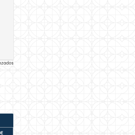
anzados
DE