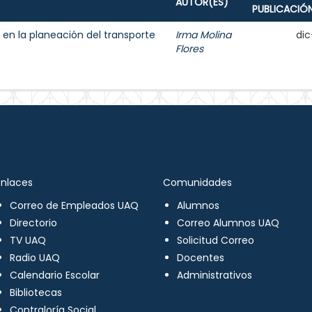
AUTOR(ES)
PUBLICACIÓ
n la planeación del transporte
Irma Molina
dic
Flores
Enlaces
Comunidades
Correo de Empleados UAQ
Alumnos
Directorio
Correo Alumnos UAQ
TV UAQ
Solicitud Correo
Radio UAQ
Docentes
Calendario Escolar
Administrativos
Bibliotecas
Contraloría Social