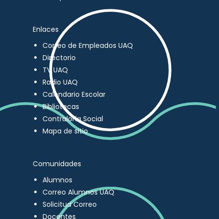
Enlaces
Correo de Empleados UAQ
Directorio
TV UAQ
Radio UAQ
Calendario Escolar
Bibliotecas
Contraloría Social
Mapa de sitio
Comunidades
Alumnos
Correo Alumnos UAQ
Solicitud Correo
Docentes