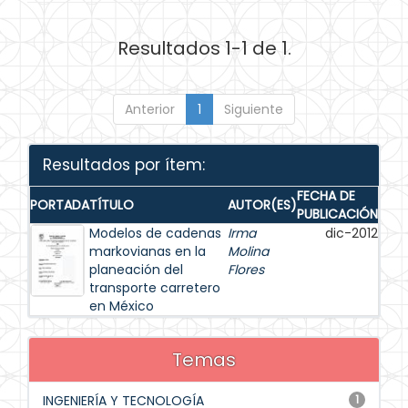
Resultados 1-1 de 1.
Anterior
1
Siguiente
Resultados por ítem:
FECHA DE
PORTADA
TÍTULO
AUTOR(ES)
PUBLICACIÓN
Modelos de cadenas
Irma
dic-2012
markovianas en la
Molina
planeación del
Flores
transporte carretero
en México
Temas
INGENIERÍA Y TECNOLOGÍA
1