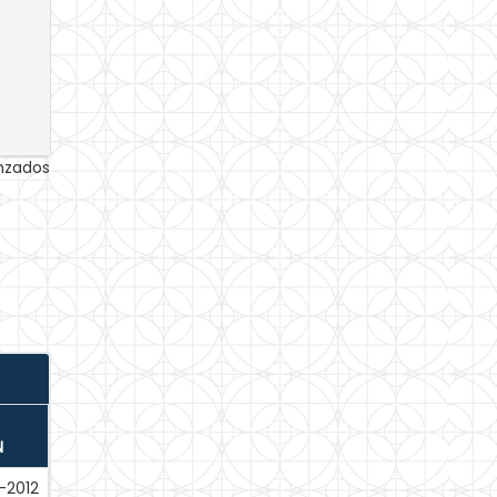
anzados
N
-2012