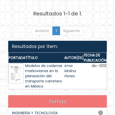
Resultados 1-1 de 1.
Anterior
1
Siguiente
Resultados por ítem:
FECHA DE
PORTADA
TÍTULO
AUTOR(ES)
PUBLICACIÓN
Modelos de cadenas
Irma
dic-2012
markovianas en la
Molina
planeación del
Flores
transporte carretero
en México
Temas
INGENIERÍA Y TECNOLOGÍA
1