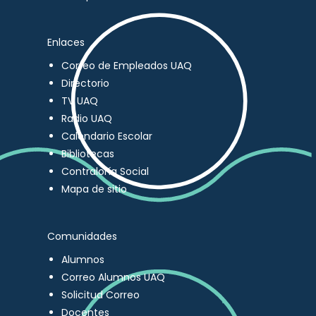
Enlaces
Correo de Empleados UAQ
Directorio
TV UAQ
Radio UAQ
Calendario Escolar
Bibliotecas
Contraloría Social
Mapa de sitio
Comunidades
Alumnos
Correo Alumnos UAQ
Solicitud Correo
Docentes