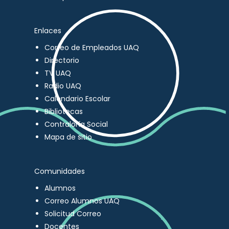
Enlaces
Correo de Empleados UAQ
Directorio
TV UAQ
Radio UAQ
Calendario Escolar
Bibliotecas
Contraloría Social
Mapa de sitio
Comunidades
Alumnos
Correo Alumnos UAQ
Solicitud Correo
Docentes