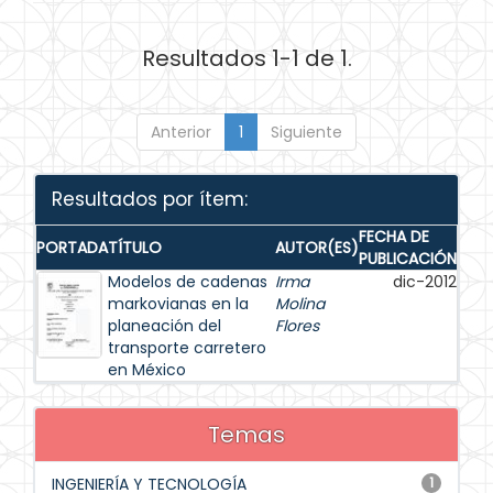
Resultados 1-1 de 1.
Anterior
1
Siguiente
Resultados por ítem:
FECHA DE
PORTADA
TÍTULO
AUTOR(ES)
PUBLICACIÓN
Modelos de cadenas
Irma
dic-2012
markovianas en la
Molina
planeación del
Flores
transporte carretero
en México
Temas
INGENIERÍA Y TECNOLOGÍA
1