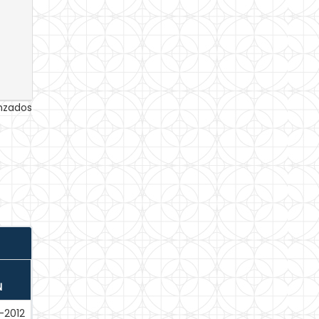
anzados
N
-2012