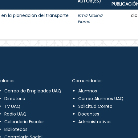
AUTOR(ES)
PUBLICACIÓ
n la planeación del transporte
Irma Molina
dic
Flores
Enlaces
Comunidades
Correo de Empleados UAQ
Alumnos
Directorio
Correo Alumnos UAQ
TV UAQ
Solicitud Correo
Radio UAQ
Docentes
Calendario Escolar
Administrativos
Bibliotecas
Contraloría Social