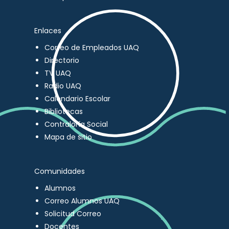
Enlaces
Correo de Empleados UAQ
Directorio
TV UAQ
Radio UAQ
Calendario Escolar
Bibliotecas
Contraloría Social
Mapa de sitio
Comunidades
Alumnos
Correo Alumnos UAQ
Solicitud Correo
Docentes