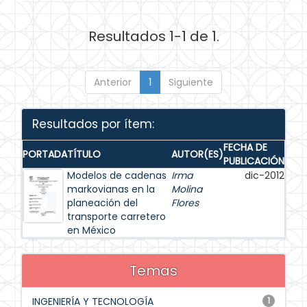
Resultados 1-1 de 1.
Anterior
1
Siguiente
Resultados por ítem:
FECHA DE
PORTADA
TÍTULO
AUTOR(ES)
PUBLICACIÓN
Modelos de cadenas
Irma
dic-2012
markovianas en la
Molina
planeación del
Flores
transporte carretero
en México
Temas
INGENIERÍA Y TECNOLOGÍA
1