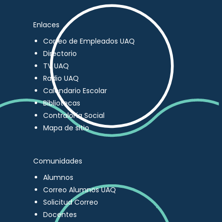
Enlaces
Correo de Empleados UAQ
Directorio
TV UAQ
Radio UAQ
Calendario Escolar
Bibliotecas
Contraloría Social
Mapa de sitio
Comunidades
Alumnos
Correo Alumnos UAQ
Solicitud Correo
Docentes