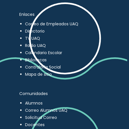
Enlaces
Correo de Empleados UAQ
Directorio
TV UAQ
Radio UAQ
Calendario Escolar
Bibliotecas
Contraloría Social
Mapa de sitio
Comunidades
Alumnos
Correo Alumnos UAQ
Solicitud Correo
Docentes