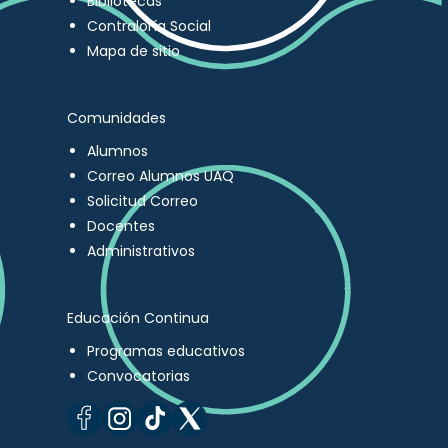
Bibliotecas
Contraloría Social
Mapa de sitio
Comunidades
Alumnos
Correo Alumnos UAQ
Solicitud Correo
Docentes
Administrativos
Educación Continua
Programas educativos
Convocatorias