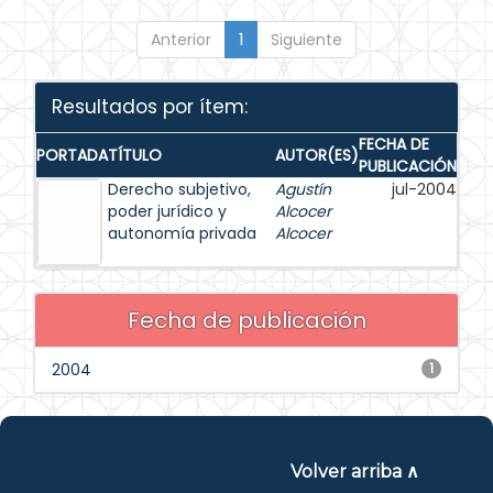
Anterior
1
Siguiente
Resultados por ítem:
FECHA DE
PORTADA
TÍTULO
AUTOR(ES)
PUBLICACIÓN
Derecho subjetivo,
Agustín
jul-2004
poder jurídico y
Alcocer
autonomía privada
Alcocer
Fecha de publicación
2004
1
Volver arriba ∧