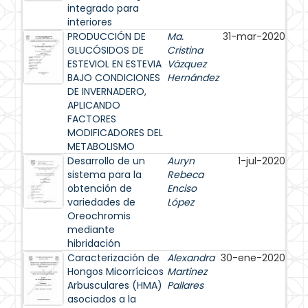
integrado para
interiores
PRODUCCIÓN DE
Ma.
31-mar-2020
GLUCÓSIDOS DE
Cristina
ESTEVIOL EN ESTEVIA
Vázquez
BAJO CONDICIONES
Hernández
DE INVERNADERO,
APLICANDO
FACTORES
MODIFICADORES DEL
METABOLISMO
Desarrollo de un
Auryn
1-jul-2020
sistema para la
Rebeca
obtención de
Enciso
variedades de
López
Oreochromis
mediante
hibridación
Caracterización de
Alexandra
30-ene-2020
Hongos Micorrícicos
Martinez
Arbusculares (HMA)
Pallares
asociados a la