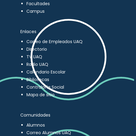
Facultades
Campus
Enlaces
Correo de Empleados UAQ
Directorio
TV UAQ
Radio UAQ
Calendario Escolar
Bibliotecas
Contraloría Social
Mapa de sitio
Comunidades
Alumnos
Correo Alumnos UAQ