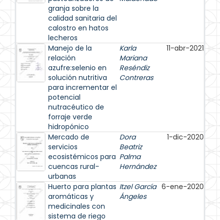
granja sobre la
calidad sanitaria del
calostro en hatos
lecheros
Manejo de la
Karla
11-abr-2021
relación
Mariana
azufre:selenio en
Reséndiz
solución nutritiva
Contreras
para incrementar el
potencial
nutracéutico de
forraje verde
hidropónico
Mercado de
Dora
1-dic-2020
servicios
Beatriz
ecosistémicos para
Palma
cuencas rural-
Hernández
urbanas
Huerto para plantas
Itzel García
6-ene-2020
aromáticas y
Ángeles
medicinales con
sistema de riego