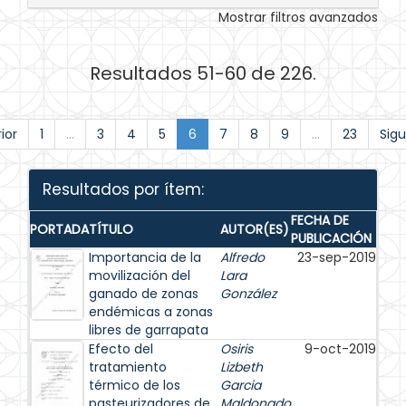
Mostrar filtros avanzados
Resultados 51-60 de 226.
ior
1
...
3
4
5
6
7
8
9
...
23
Sigu
Resultados por ítem:
FECHA DE
PORTADA
TÍTULO
AUTOR(ES)
PUBLICACIÓN
Importancia de la
Alfredo
23-sep-2019
movilización del
Lara
ganado de zonas
González
endémicas a zonas
libres de garrapata
Efecto del
Osiris
9-oct-2019
tratamiento
Lizbeth
térmico de los
Garcia
pasteurizadores de
Maldonado