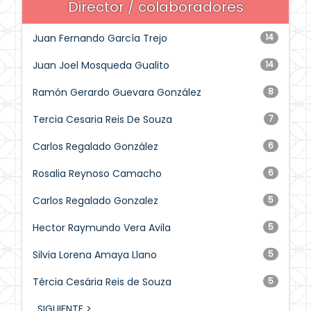
Director / colaboradores
Juan Fernando García Trejo
14
Juan Joel Mosqueda Gualito
14
Ramón Gerardo Guevara González
8
Tercia Cesaria Reis De Souza
7
Carlos Regalado González
6
Rosalia Reynoso Camacho
6
Carlos Regalado Gonzalez
5
Hector Raymundo Vera Avila
5
Silvia Lorena Amaya Llano
5
Tércia Cesária Reis de Souza
5
SIGUIENTE >