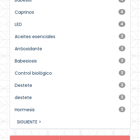
Babesia
Caprinos
4
LED
4
Aceites esenciales
3
Antioxidante
3
Babesiosis
3
Control biológico
3
Destete
3
destete
3
Hormesis
3
SIGUIENTE >