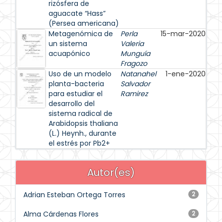
rizósfera de
aguacate “Hass”
(Persea americana)
Metagenómica de
Perla
15-mar-2020
un sistema
Valeria
acuapónico
Munguía
Fragozo
Uso de un modelo
Natanahel
1-ene-2020
planta-bacteria
Salvador
para estudiar el
Ramirez
desarrollo del
sistema radical de
Arabidopsis thaliana
(L.) Heynh., durante
el estrés por Pb2+
Autor(es)
Adrian Esteban Ortega Torres
2
Alma Cárdenas Flores
2