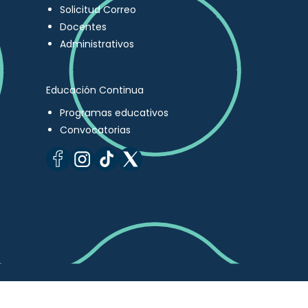
Solicitud Correo
Docentes
Administrativos
Educación Continua
Programas educativos
Convocatorias