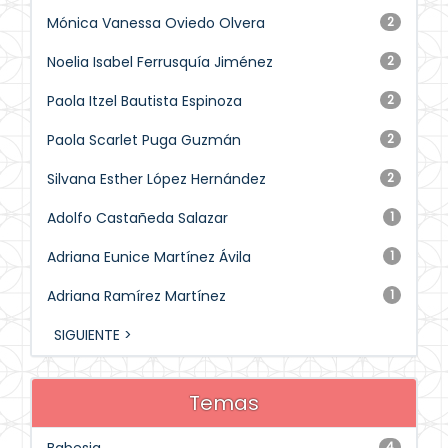
Mónica Vanessa Oviedo Olvera
2
Noelia Isabel Ferrusquía Jiménez
2
Paola Itzel Bautista Espinoza
2
Paola Scarlet Puga Guzmán
2
Silvana Esther López Hernández
2
Adolfo Castañeda Salazar
1
Adriana Eunice Martínez Ávila
1
Adriana Ramírez Martínez
1
SIGUIENTE >
Temas
4