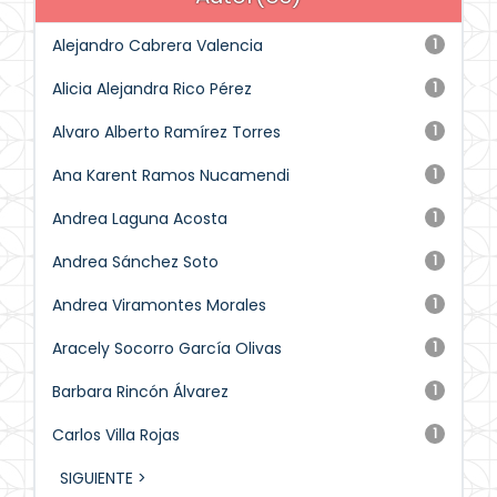
Alejandro Cabrera Valencia
1
Alicia Alejandra Rico Pérez
1
Alvaro Alberto Ramírez Torres
1
Ana Karent Ramos Nucamendi
1
Andrea Laguna Acosta
1
Andrea Sánchez Soto
1
Andrea Viramontes Morales
1
Aracely Socorro García Olivas
1
Barbara Rincón Álvarez
1
Carlos Villa Rojas
1
SIGUIENTE >