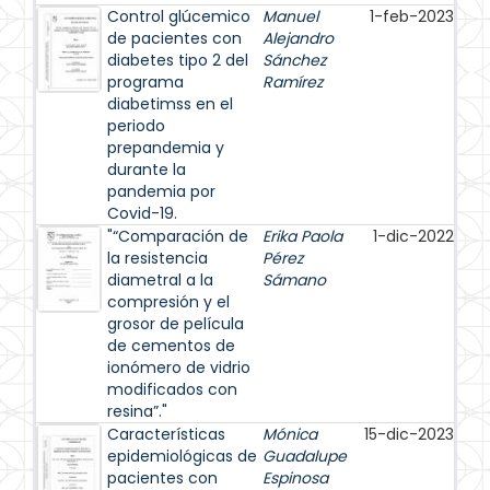
Control glúcemico
Manuel
1-feb-2023
de pacientes con
Alejandro
diabetes tipo 2 del
Sánchez
programa
Ramírez
diabetimss en el
periodo
prepandemia y
durante la
pandemia por
Covid-19.
"“Comparación de
Erika Paola
1-dic-2022
la resistencia
Pérez
diametral a la
Sámano
compresión y el
grosor de película
de cementos de
ionómero de vidrio
modificados con
resina”."
Características
Mónica
15-dic-2023
epidemiológicas de
Guadalupe
pacientes con
Espinosa