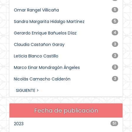
Omar Rangel Villicaña
5
Sandra Margarita Hidalgo Martínez
5
Gerardo Enrique Bañuelos Díaz
4
Claudia Castañon Garay
3
Leticia Blanco Castillo
3
Marco Einar Mondragón Ángeles
3
Nicolás Camacho Calderón
3
SIGUIENTE >
Fecha de publicación
2023
51