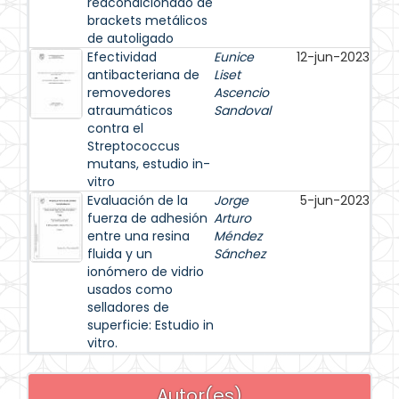
reacondicionado de
brackets metálicos
de autoligado
Efectividad
Eunice
12-jun-2023
antibacteriana de
Liset
removedores
Ascencio
atraumáticos
Sandoval
contra el
Streptococcus
mutans, estudio in-
vitro
Evaluación de la
Jorge
5-jun-2023
fuerza de adhesión
Arturo
entre una resina
Méndez
fluida y un
Sánchez
ionómero de vidrio
usados como
selladores de
superficie: Estudio in
vitro.
Autor(es)