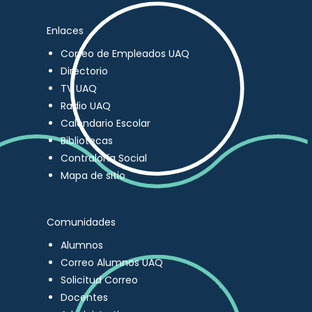
Enlaces
Correo de Empleados UAQ
Directorio
TV UAQ
Radio UAQ
Calendario Escolar
Bibliotecas
Contraloría Social
Mapa de sitio
Comunidades
Alumnos
Correo Alumnos UAQ
Solicitud Correo
Docentes