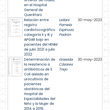
anterior de rodilla,
en el Hospital
General de
Querétaro
Relación entre
Leilani
30-may-2023
registro
Pamela
cardiotocográfico
Espinoza
categoría II y III y
Padrón
APGAR bajo en
pacientes del HENM
de julio 2021 a julio
2022
Determinación de
Griselda
30-may-2023
la resistencia a
Cázares
antibióticos de E.
Trejo
Coli aislada en
urocultivos de
pacientes
obstétricas del
Hospital de
Especialidades del
Niño y la Mujer de
2014 a 2019.