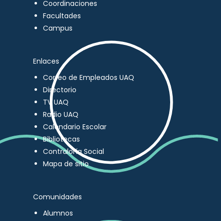
Coordinaciones
Facultades
Campus
Enlaces
Correo de Empleados UAQ
Directorio
TV UAQ
Radio UAQ
Calendario Escolar
Bibliotecas
Contraloría Social
Mapa de sitio
Comunidades
Alumnos