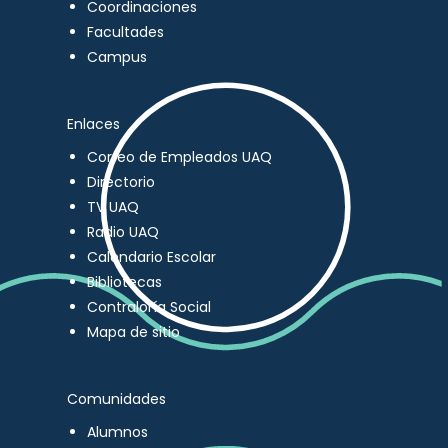
Coordinaciones
Facultades
Campus
Enlaces
Correo de Empleados UAQ
Directorio
TV UAQ
Radio UAQ
Calendario Escolar
Bibliotecas
Contraloría Social
Mapa de sitio
Comunidades
Alumnos