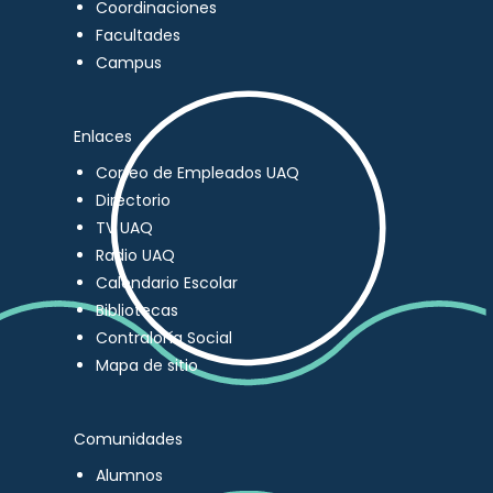
Coordinaciones
Facultades
Campus
Enlaces
Correo de Empleados UAQ
Directorio
TV UAQ
Radio UAQ
Calendario Escolar
Bibliotecas
Contraloría Social
Mapa de sitio
Comunidades
Alumnos