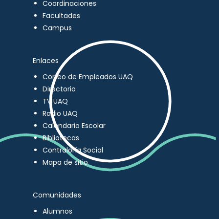
Coordinaciones
Facultades
Campus
Enlaces
Correo de Empleados UAQ
Directorio
TV UAQ
Radio UAQ
Calendario Escolar
Bibliotecas
Contraloría Social
Mapa de sitio
Comunidades
Alumnos