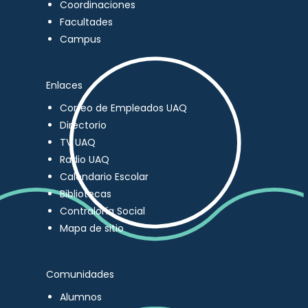
Coordinaciones
Facultades
Campus
Enlaces
Correo de Empleados UAQ
Directorio
TV UAQ
Radio UAQ
Calendario Escolar
Bibliotecas
Contraloría Social
Mapa de sitio
Comunidades
Alumnos