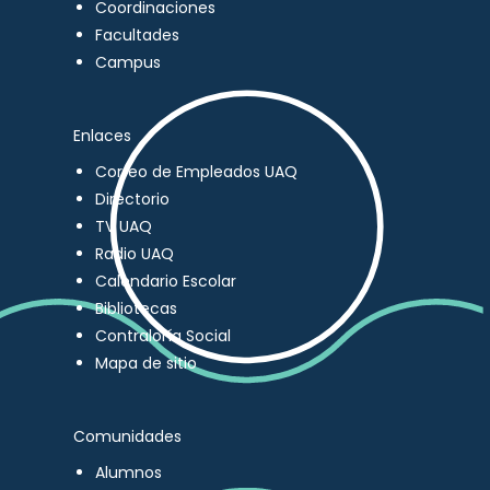
Coordinaciones
Facultades
Campus
Enlaces
Correo de Empleados UAQ
Directorio
TV UAQ
Radio UAQ
Calendario Escolar
Bibliotecas
Contraloría Social
Mapa de sitio
Comunidades
Alumnos