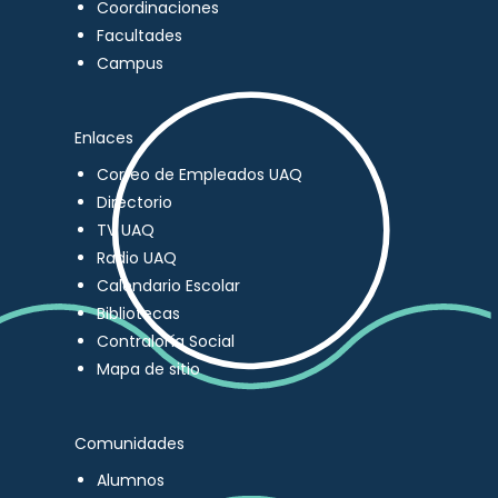
Coordinaciones
Facultades
Campus
Enlaces
Correo de Empleados UAQ
Directorio
TV UAQ
Radio UAQ
Calendario Escolar
Bibliotecas
Contraloría Social
Mapa de sitio
Comunidades
Alumnos